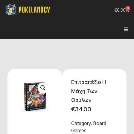
0
€
0.00
Επιτραπέζιο Η
Μάχη Των
Θρύλων
€
34.00
Category:
Board
Games