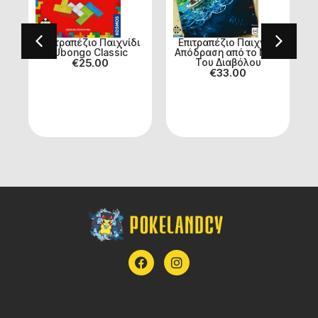
ι
Επιτραπέζιο Παιχνίδι
Επιτραπέζιο Παιχνίδι
Ubongo Classic
Απόδραση από το Νησί
€
25.00
Του Διαβόλου
€
33.00