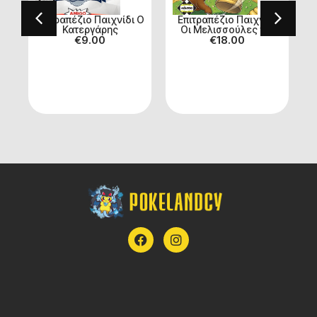
ι
Επιτραπέζιο Παιχνίδι O
Επιτραπέζιο Παιχνίδι
Κατεργάρης
Οι Μελισσούλες για
Α
€
9.00
€
18.00