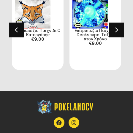
τη
Επιτραπέζιο Παιχνίδι O
Επιτραπέζιο Παιχνίδι
Κατεργάρης
Deckscape: Ταξίδι
€
9.00
στον Χρόνο
€
9.00