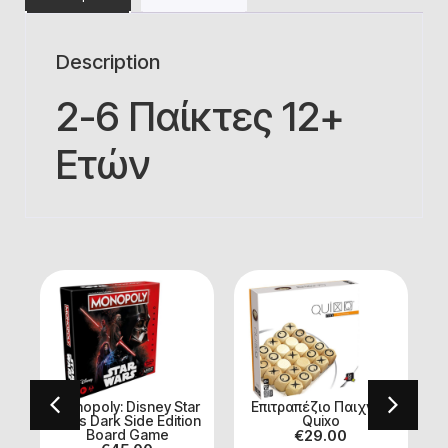
Description
2-6 Παίκτες 12+
Ετών
r
Monopoly: Disney Star
Επιτραπέζιο Παιχνίδι
Wars Dark Side Edition
Quixo
Board Game
€
29.00