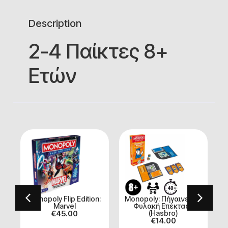
Description
2-4 Παίκτες 8+
Ετών
ι
Monopoly Flip Edition:
Monopoly: Πήγαινε στη
Marvel
Φυλακή Επέκταση
€
45.00
(Hasbro)
€
14.00