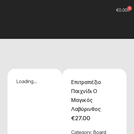
0
€
0.00
Loading...
Επιτραπέζιο
Παιχνίδι Ο
Μαγικός
Λαβύρινθος
€
27.00
Category:
Board