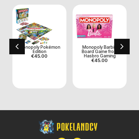
r
Monopoly Pokémon
Monopoly Barbie
M
Edition
Board Game from
€
45.00
Hasbro Gaming
€
45.00