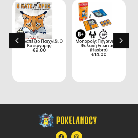
Επιτραπέζιο Παιχνίδι O
Monopoly: Πήγαινε στη
Κατεργάρης
Φυλακή Επέκταση
€
9.00
(Hasbro)
€
14.00