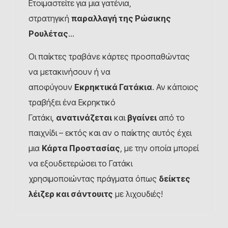
Ετοιμαστείτε για μια γατένια,
στρατηγική
παραλλαγή της Ρώσικης
Ρουλέτας
…
Οι παίκτες τραβάνε κάρτες προσπαθώντας
να μετακινήσουν ή να
αποφύγουν
Εκρηκτικά Γατάκια
. Αν κάποιος
τραβήξει ένα Εκρηκτικό
Γατάκι,
ανατινάζεται
και
βγαίνει
από το
παιχνίδι – εκτός και αν ο παίκτης αυτός έχει
μια
Κάρτα Προστασίας
, με την οποία μπορεί
να εξουδετερώσει το Γατάκι
χρησιμοποιώντας πράγματα όπως
δείκτες
λέιζερ και σάντουιτς
με λιχουδιές!