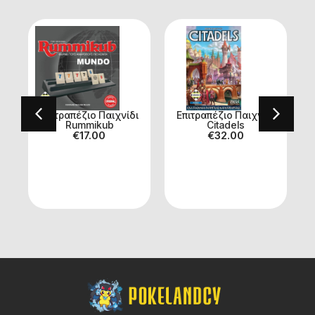
ι
Επιτραπέζιο Παιχνίδι
Επιτραπέζιο Παιχνίδι
Rummikub
Citadels
€
17.00
€
32.00