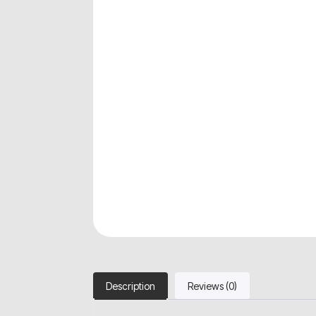
Description
Reviews (0)