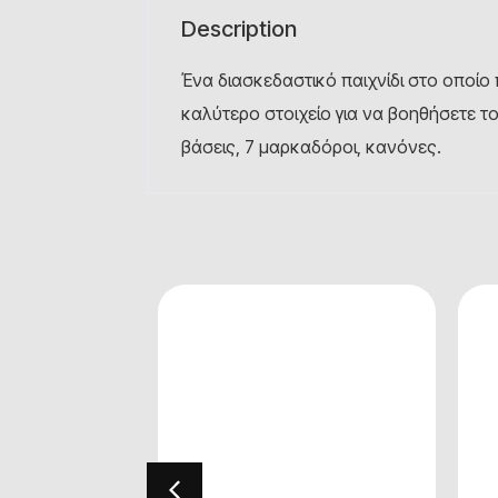
Description
Ένα διασκεδαστικό παιχνίδι στο οποίο 
καλύτερο στοιχείο για να βοηθήσετε το
βάσεις, 7 μαρκαδόροι, κανόνες.