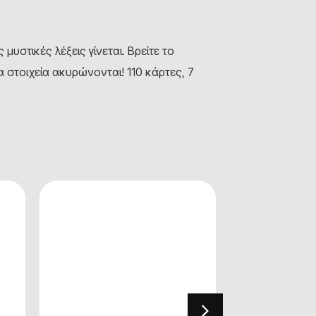
υστικές λέξεις γίνεται. Βρείτε το
α στοιχεία ακυρώνονται! 110 κάρτες, 7