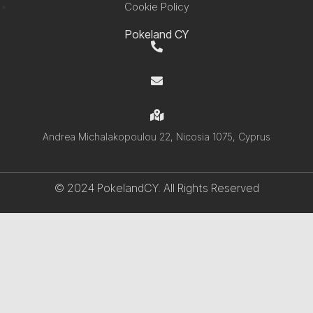
Cookie Policy
Pokeland CY
+357 99 220280
info@pokelandcy.com
Andrea Michalakopoulou 22, Nicosia 1075, Cyprus
© 2024 PokelandCY. All Rights Reserved