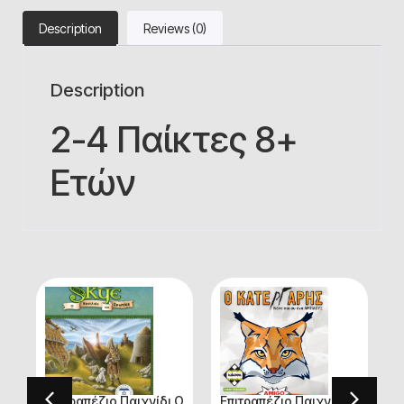
Description
Reviews (0)
Description
2-4 Παίκτες 8+
Ετών
ι
Επιτραπέζιο Παιχνίδι Ο
Επιτραπέζιο Παιχνίδι O