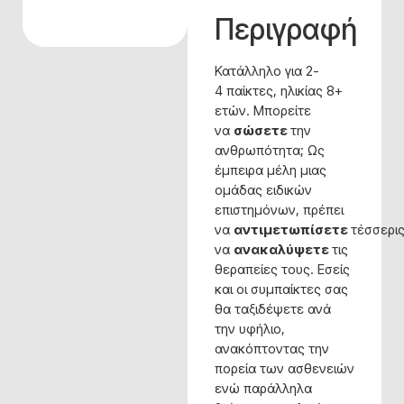
Περιγραφή
Κατάλληλο για 2-
4 παίκτες, ηλικίας 8+
ετών. Μπορείτε
να
σώσετε
την
ανθρωπότητα; Ως
έμπειρα μέλη μιας
ομάδας ειδικών
επιστημόνων, πρέπει
να
αντιμετωπίσετε
τέσσερι
να
ανακαλύψετε
τις
θεραπείες τους. Εσείς
και οι συμπαίκτες σας
θα ταξιδέψετε ανά
την υφήλιο,
ανακόπτοντας την
πορεία των ασθενειών
ενώ παράλληλα