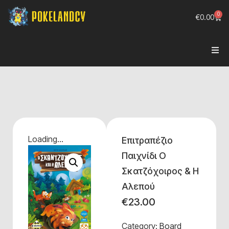
0
€
0.00
Loading...
Επιτραπέζιο
Παιχνίδι Ο
Σκατζόχοιρος & Η
Αλεπού
€
23.00
Category:
Board