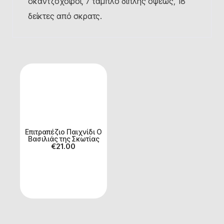
σκαντζόχοιροι, 7 ταμπλό διπλής όψεως, 18
δείκτες από σκρατς.
Επιτραπέζιο Παιχνίδι Ο
Βασιλιάς της Σκωτίας
€
21.00