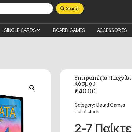
Search
SINGLE CARDS
BOARD GAMES
ACCESSORIES
Επιτραπέζιο Παιχνίδ
Κόσμου
€
40.00
Category:
Board Games
Out of stock
2-7 Παίκτ