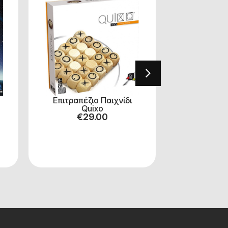
Επιτραπέζιο Παιχνίδι
Επιτραπέζ
Quixo
Σέρλοκ 
€
29.00
Πρόκληση
Άν
€
1