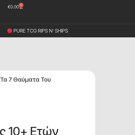
0
€
0.00
PURE TCG RIPS N’ SHIPS
ι Τα 7 Θαύματα Του
ες 10+ Ετών