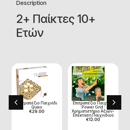
Description
2+ Παίκτες 10+
Ετών
ι
Επιτραπέζιο Παιχνίδι
Επιτραπέζιο Παιχνίδι
Quixo
Power Grid :
€
29.00
Χρηματιστήριο Αξιών-
Επέκταση Παιχνιδιού
€
12.00