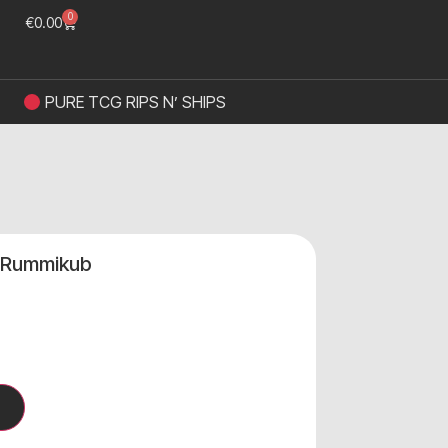
0
€
0.00
PURE TCG RIPS N’ SHIPS
ι Rummikub