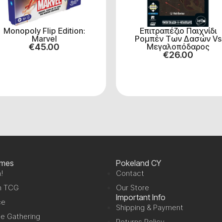
Monopoly Flip Edition:
Επιτραπέζιο Παιχνίδι
Marvel
Ρομπέν Των Δασών Vs
€
45.00
Μεγαλοπόδαρος
€
26.00
ames
Pokeland CY
!
Contact
n TCG
Our Store
Important Info
ce
Shipping & Payment
e Gathering
Returns Policy