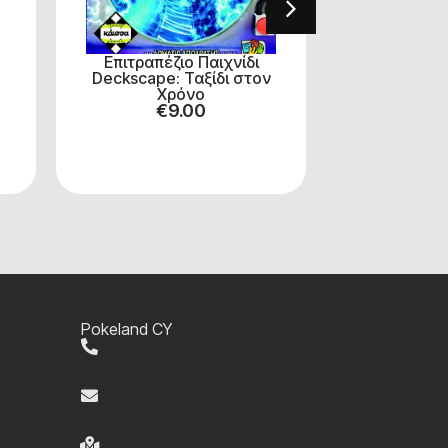
Επιτραπέζιο Παιχνίδι
Επιτραπέζ
Deckscape: Ταξίδι στον
Αναζητώ
Χρόνο
Πλαν
€
9.00
€
2
Pokeland CY
+357 99 220280
info@pokelandcy.com