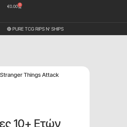
0
€
0.00
🔴 PURE TCG RIPS N’ SHIPS
 Stranger Things Attack
τες 10+ Ετών