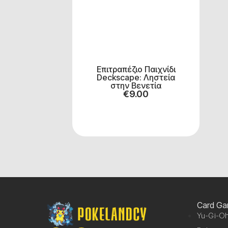
Επιτραπέζιο Παιχνίδι
Deckscape: Ληστεία
στην Βενετία
€
9.00
Card G
Yu-Gi-Oh