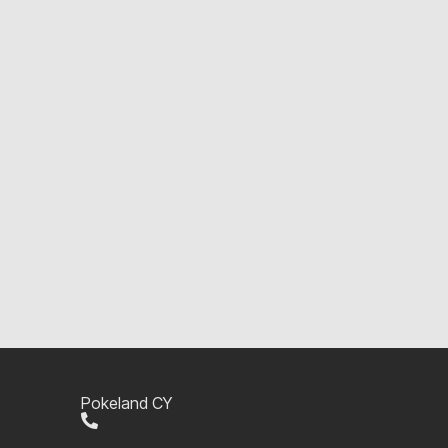
Pokeland CY
+357 99 220280