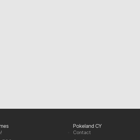
ames
Pokeland CY
!
Contact